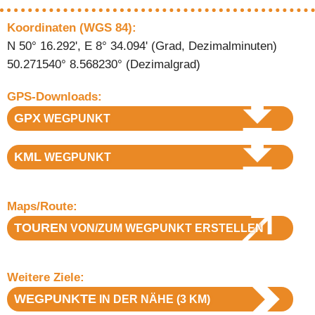
Koordinaten (WGS 84):
N 50° 16.292', E 8° 34.094' (Grad, Dezimalminuten)
50.271540° 8.568230° (Dezimalgrad)
GPS-Downloads:
GPX
WEGPUNKT
KML
WEGPUNKT
Maps/Route:
TOUREN
VON/ZUM WEGPUNKT ERSTELLEN
Weitere Ziele:
WEGPUNKTE
IN DER NÄHE (3 KM)