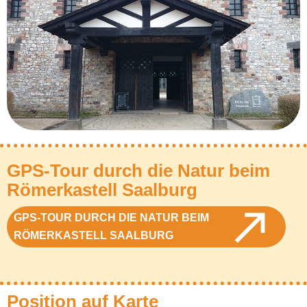
GPS-Tour durch die Natur beim
Römerkastell Saalburg
GPS-TOUR DURCH DIE NATUR BEIM
RÖMERKASTELL SAALBURG
Position auf Karte