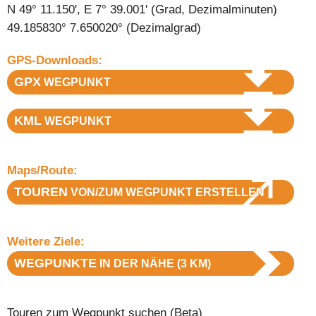
N 49° 11.150', E 7° 39.001' (Grad, Dezimalminuten)
49.185830° 7.650020° (Dezimalgrad)
GPS-Downloads:
GPX
WEGPUNKT
KML
WEGPUNKT
Maps/Route:
TOUREN
VON/ZUM WEGPUNKT ERSTELLEN
Weitere Ziele:
WEGPUNKTE
IN DER NÄHE (3 KM)
Touren zum Wegpunkt suchen
(Beta)