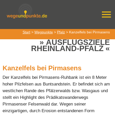
Start
>
Wegpunkte
>
Pfalz
> Kanzelfels bei Pirmasens
AUSFLUGSZIELE
RHEINLAND-PFALZ
Kanzelfels bei Pirmasens
Der Kanzelfels bei Pirmasens-Ruhbank ist ein 8 Meter
hoher Pilzfelsen aus Buntsandstein. Er befindet sich am
westlichen Rande des Pfälzerwalds bzw. Wasgaus und
stellt ein Highlight des Prädikatswanderwegs
Pirmasenser Felsenwald dar. Wegen seiner
einzigartigen, durch Erosion entstandenen Form