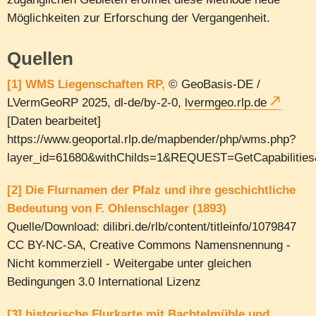
Möglichkeiten zur Erforschung der Vergangenheit.
Quellen
[1] WMS Liegenschaften RP,
© GeoBasis-DE /
LVermGeoRP 2025, dl-de/by-2-0,
lvermgeo.rlp.de
[Daten bearbeitet]
https://www.geoportal.rlp.de/mapbender/php/wms.php?
layer_id=61680&withChilds=1&REQUEST=GetCapabili
[2] Die Flurnamen der Pfalz und ihre geschichtliche
Bedeutung von F. Ohlenschlager (1893)
Quelle/Download: dilibri.de/rlb/content/titleinfo/1079847
CC BY-NC-SA, Creative Commons Namensnennung -
Nicht kommerziell - Weitergabe unter gleichen
Bedingungen 3.0 International Lizenz
[3] historische Flurkarte mit Bachtelmühle und