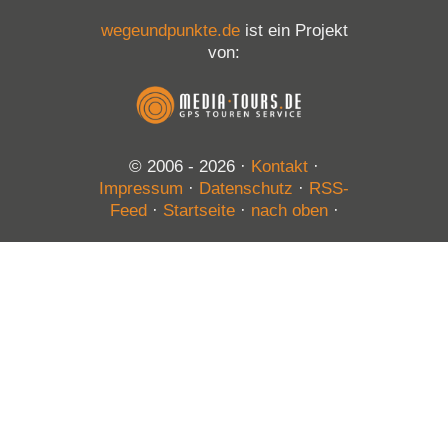
wegeundpunkte.de
ist ein Projekt
von:
© 2006 - 2026
·
Kontakt
·
Impressum
·
Datenschutz
·
RSS-
Feed
·
Startseite
·
nach oben
·