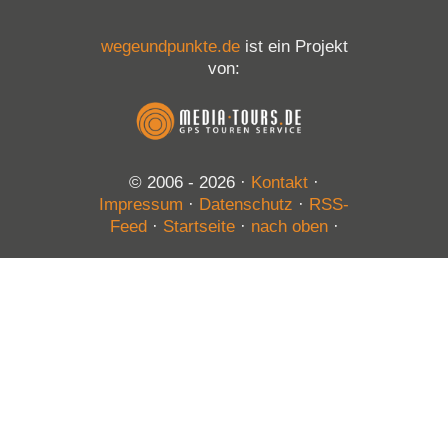
wegeundpunkte.de
ist ein Projekt
von:
© 2006 - 2026
·
Kontakt
·
Impressum
·
Datenschutz
·
RSS-
Feed
·
Startseite
·
nach oben
·