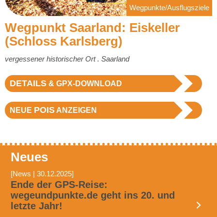
Wegpunkte/Ausflugsziele
Wegpunkt Saarland: Eiskeller
(Schloss Karlsberg)
vergessener historischer Ort . Saarland
DETAILS
& GPX-DOWNLOAD
POIS
NEUE
ANZEIGEN
Neues
[News | 30.12.2025]
Ende der GPS-Reise:
wegeundpunkte.de geht ins 20. und
letzte Jahr!