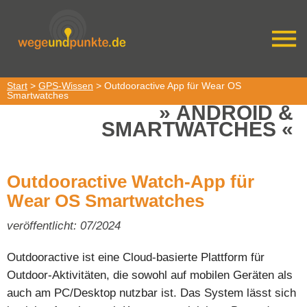
Start
>
GPS-Wissen
> Outdooractive App für Wear OS
Smartwatches
ANDROID &
SMARTWATCHES
Outdooractive Watch-App für
Wear OS Smartwatches
veröffentlicht: 07/2024
Outdooractive ist eine Cloud-basierte Plattform für
Outdoor-Aktivitäten, die sowohl auf mobilen Geräten als
auch am PC/Desktop nutzbar ist. Das System lässt sich