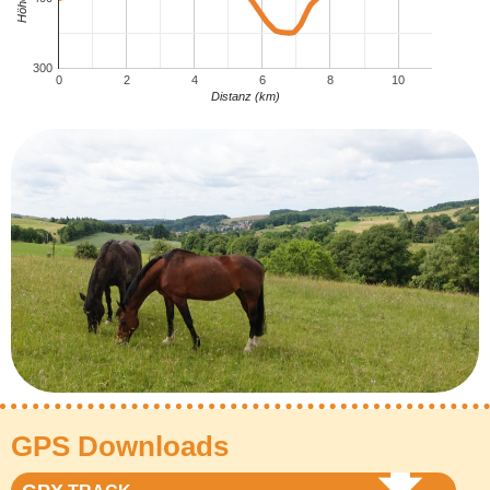
300
0
2
4
6
8
10
Distanz (km)
GPS Downloads