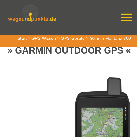
Start
>
GPS-Wissen
>
GPS-Geräte
> Garmin Montana 700
GARMIN OUTDOOR GPS