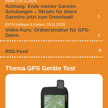
[News | 09.12.2025]
Achtung: Ende meiner Garmin-
Schulungen – Skripte für ältere
Garmins jetzt zum Download!
[GPS-Software & Karten | 19.11.2025]
Video-Kurs: Ordnerstruktur für GPS-
Daten
RSS-Feed
Thema GPS Geräte Test