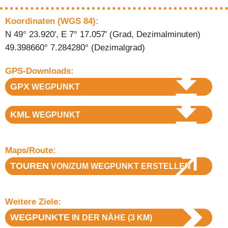
Koordinaten (WGS 84):
N 49° 23.920', E 7° 17.057' (Grad, Dezimalminuten)
49.398660° 7.284280° (Dezimalgrad)
GPS-Downloads:
GPX
WEGPUNKT
KML
WEGPUNKT
Maps/Route:
TOUREN
VON/ZUM WEGPUNKT ERSTELLEN
Weitere Ziele:
WEGPUNKTE
IN DER NÄHE (3 KM)