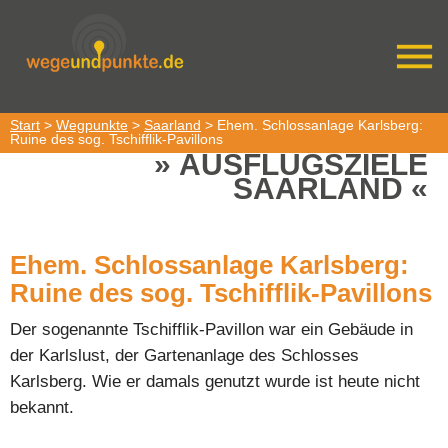
Start
>
Wegpunkte
>
Saarland
> Ehem. Schlossanlage Karlsberg:
Ruine des sog. Tschifflik-Pavillons
AUSFLUGSZIELE
SAARLAND
Ehem. Schlossanlage Karlsberg:
Ruine des sog. Tschifflik-Pavillons
Der sogenannte Tschifflik-Pavillon war ein Gebäude in
der Karlslust, der Gartenanlage des Schlosses
Karlsberg. Wie er damals genutzt wurde ist heute nicht
bekannt.