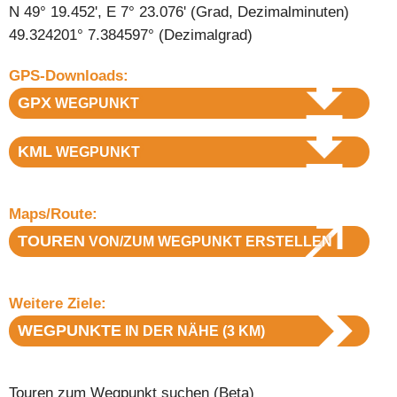
N 49° 19.452', E 7° 23.076' (Grad, Dezimalminuten)
49.324201° 7.384597° (Dezimalgrad)
GPS-Downloads:
GPX
WEGPUNKT
KML
WEGPUNKT
Maps/Route:
TOUREN
VON/ZUM WEGPUNKT ERSTELLEN
Weitere Ziele:
WEGPUNKTE
IN DER NÄHE (3 KM)
Touren zum Wegpunkt suchen
(Beta)