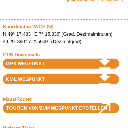
Koordinaten (WGS 84):
N 49° 17.483', E 7° 15.336' (Grad, Dezimalminuten)
49.291390° 7.255600° (Dezimalgrad)
GPS-Downloads:
GPX
WEGPUNKT
KML
WEGPUNKT
Maps/Route:
TOUREN
VON/ZUM WEGPUNKT ERSTELLEN