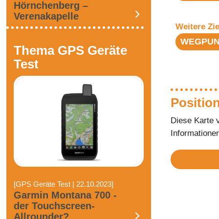
Hörnchenberg –
Verenakapelle
Weitere Zie
WEGPUN
Thema GPS Geräte
Test
Position
Diese Karte 
Informatione
[GPS Geräte Test | 22.10.2023]
Garmin Montana 700 -
der Touchscreen-
Allrounder?