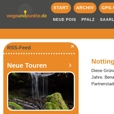
START
ARCHIV
GPS-
NEUE POIS
PFALZ
SAAR
RSS-Feed
Nottin
Neue Touren
Diese Grüna
Jahre. Bena
Partnerstad