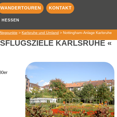
WANDERTOUREN
KONTAKT
HESSEN
Wegpunkte
>
Karlsruhe und Umland
> Nottingham-Anlage Karlsruhe
SFLUGSZIELE KARLSRUHE
80er