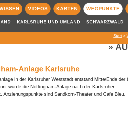
WISSEN
VIDEOS
KARTEN
WEGPUNKTE
LAND
KARLSRUHE UND UMLAND
SCHWARZWALD
Start
>
AU
gham-Anlage Karlsruhe
nlage in der Karlsruher Weststadt entstand Mitte/Ende der 
nnt wurde die Nottingham-Anlage nach der Karlsruher
t. Anziehungspunkte sind Sandkorn-Theater und Cafe Bleu.