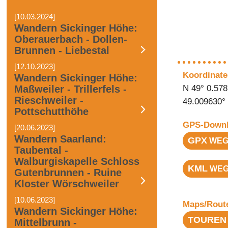
[10.03.2024]
Wandern Sickinger Höhe:
Oberauerbach - Dollen-
Brunnen - Liebestal
[12.10.2023]
Koordinate
Wandern Sickinger Höhe:
N 49° 0.578
Maßweiler - Trillerfels -
Rieschweiler -
49.009630°
Pottschutthöhe
GPS-Downl
[20.06.2023]
Wandern Saarland:
GPX
WEG
Taubental -
Walburgiskapelle Schloss
KML
WEG
Gutenbrunnen - Ruine
Kloster Wörschweiler
[10.06.2023]
Maps/Rout
Wandern Sickinger Höhe:
TOUREN
Mittelbrunn -