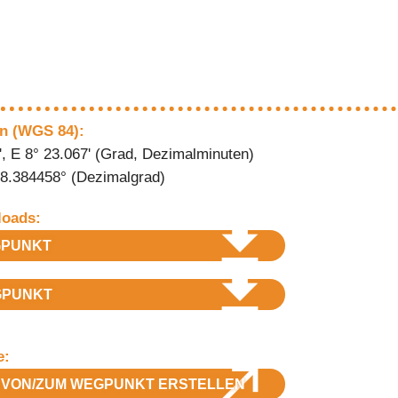
n (WGS 84):
', E 8° 23.067' (Grad, Dezimalminuten)
 8.384458° (Dezimalgrad)
oads:
PUNKT
PUNKT
e:
VON/ZUM WEGPUNKT ERSTELLEN