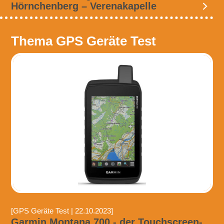
Hörnchenberg – Verenakapelle
Thema GPS Geräte Test
[GPS Geräte Test | 22.10.2023]
Garmin Montana 700 - der Touchscreen-