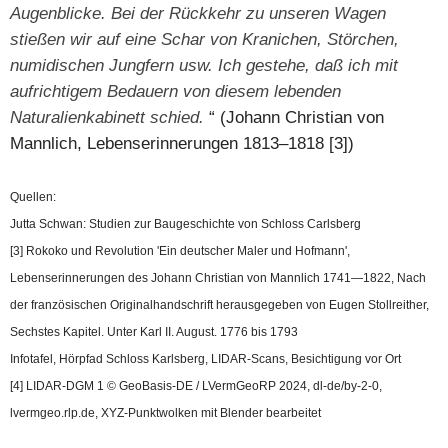
Augenblicke. Bei der Rückkehr zu unseren Wagen
stießen wir auf eine Schar von Kra­nichen, Störchen,
numidischen Jungfern usw. Ich gestehe, daß ich mit
aufrichtigem Bedauern von diesem lebenden
Naturalienkabinett schied.
“ (Johann Christian von
Mannlich, Lebenserinnerungen 1813–1818 [3])
Quellen:
Jutta Schwan: Studien zur Baugeschichte von Schloss Carlsberg
[3] Rokoko und Revolution 'Ein deutscher Maler und Hofmann',
Lebenserinnerungen des Johann Christian von Mannlich 1741—1822, Nach
der französischen Originalhandschrift herausgegeben von Eugen Stollreither,
Sechstes Kapitel. Unter Karl II. August. 1776 bis 1793
Infotafel, Hörpfad Schloss Karlsberg, LIDAR-Scans, Besichtigung vor Ort
[4] LIDAR-DGM 1 © GeoBasis-DE / LVermGeoRP 2024, dl-de/by-2-0,
lvermgeo.rlp.de, XYZ-Punktwolken mit Blender bearbeitet