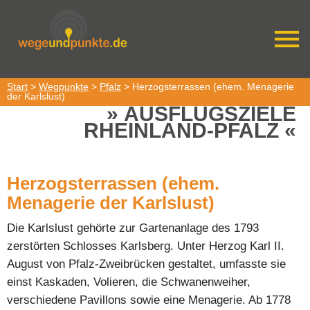
Start
>
Wegpunkte
>
Pfalz
> Herzogsterrassen (ehem. Menagerie
der Karlslust)
AUSFLUGSZIELE
RHEINLAND-PFALZ
Herzogsterrassen (ehem.
Menagerie der Karlslust)
Die Karlslust gehörte zur Gartenanlage des 1793
zerstörten Schlosses Karlsberg. Unter Herzog Karl II.
August von Pfalz-Zweibrücken gestaltet, umfasste sie
einst Kaskaden, Volieren, die Schwanenweiher,
verschiedene Pavillons sowie eine Menagerie. Ab 1778