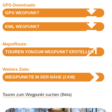
GPS-Downloads:
GPX
WEGPUNKT
KML
WEGPUNKT
Maps/Route:
TOUREN
VON/ZUM WEGPUNKT ERSTELLEN
Weitere Ziele:
WEGPUNKTE
IN DER NÄHE (3 KM)
Touren zum Wegpunkt suchen
(Beta)