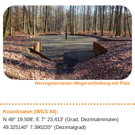
Herzogsterrassen Wegerschließung mit Platz
Koordinaten (WGS 84):
N 49° 19.508', E 7° 23.413' (Grad, Dezimalminuten)
49.325140° 7.390220° (Dezimalgrad)