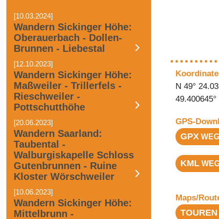
[10.03.2024]
Wandern Sickinger Höhe:
Oberauerbach - Dollen-
Brunnen - Liebestal
[12.10.2023]
Koordinate
Wandern Sickinger Höhe:
Maßweiler - Trillerfels -
N 49° 24.03
Rieschweiler -
49.400645°
Pottschutthöhe
GPS-Downl
[20.06.2023]
Wandern Saarland:
GPX
WEG
Taubental -
Walburgiskapelle Schloss
KML
WEG
Gutenbrunnen - Ruine
Kloster Wörschweiler
[10.06.2023]
Maps/Rout
Wandern Sickinger Höhe:
TOUREN
Mittelbrunn -