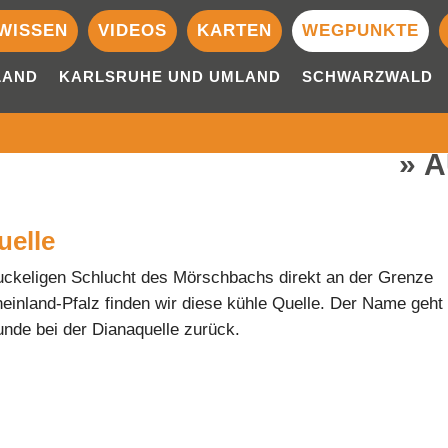
WISSEN
VIDEOS
KARTEN
WEGPUNKTE
LAND
KARLSRUHE UND UMLAND
SCHWARZWALD
A
uelle
uckeligen Schlucht des Mörschbachs direkt an der Grenze
einland-Pfalz finden wir diese kühle Quelle. Der Name geht
nde bei der Dianaquelle zurück.