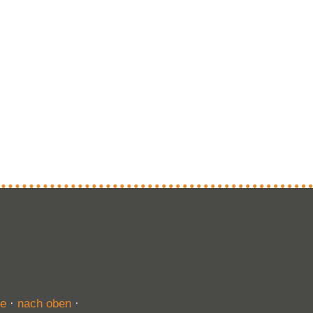
te
·
nach oben
·