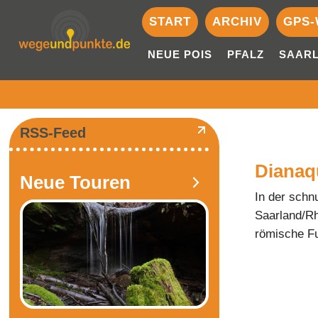
START
ARCHIV
GPS-
NEUE POIS
PFALZ
SAAR
RSS-Feed
Dianaq
Neue Touren
In der schn
Saarland/Rh
römische Fu