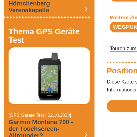
Hörnchenberg –
Verenakapelle
Weitere Zie
WEGPUN
Thema GPS Geräte
Test
Touren zum
Position
Diese Karte 
Informatione
[GPS Geräte Test | 22.10.2023]
Garmin Montana 700 -
der Touchscreen-
Allrounder?