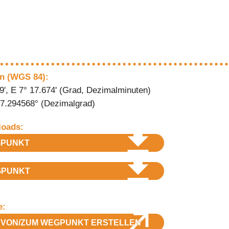
n (WGS 84):
9', E 7° 17.674' (Grad, Dezimalminuten)
 7.294568° (Dezimalgrad)
oads:
PUNKT
PUNKT
e:
VON/ZUM WEGPUNKT ERSTELLEN