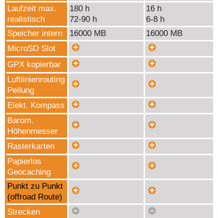
Laufzeit max.
180 h
16 h
realistisch
72-90 h
6-8 h
Speicher intern
16000 MB
16000 MB
MicroSD Slot
GPX kopierbar
Luftlinienrouting
Peilung
Elekt. Kompass
Barom.
Höhenmesser
Rasterkarten
Papierlos
Geocaching
Punkt zu Punkt
(offroad Route)
Strecken