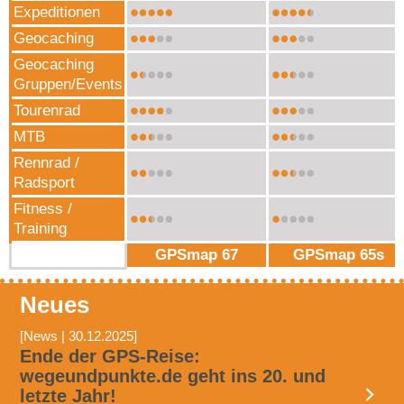
Expeditionen
Geocaching
Geocaching
Gruppen/Events
Tourenrad
MTB
Rennrad /
Radsport
Fitness /
Training
GPSmap 67
GPSmap 65s
Neues
[News | 30.12.2025]
Ende der GPS-Reise:
wegeundpunkte.de geht ins 20. und
letzte Jahr!