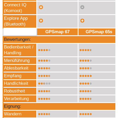
Connect IQ
(Komoot)
Explore App
(Bluetooth)
GPSmap 67
GPSmap 65s
Bewertungen:
Bedienbarkeit /
Handling
Menüführung
Ablesbarkeit
Empfang
Handlichkeit
Robustheit
Verarbeitung
Eignung:
Wandern