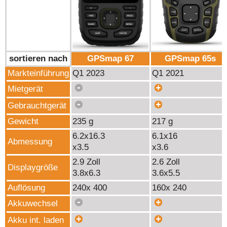
sortieren nach
GPSmap 67
GPSmap 65s
Markteinführung
Q1 2023
Q1 2021
Mietgerät
Gebrauchtgerät
Gewicht
235 g
217 g
6.2x16.3
6.1x16
Abmessung
x3.5
x3.6
2.9 Zoll
2.6 Zoll
Displaygröße
3.8x6.3
3.6x5.5
Auflösung
240x 400
160x 240
Akkuwechsel
Akku int. laden