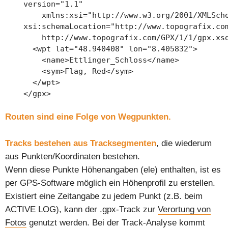
    version="1.1" 

	xmlns:xsi="http://www.w3.org/2001/XMLSchema-instance" 

    xsi:schemaLocation="http://www.topografix.com
	http://www.topografix.com/GPX/1/1/gpx.xsd">

      <wpt lat="48.940408" lon="8.405832">

        <name>Ettlinger_Schloss</name>

        <sym>Flag, Red</sym>

      </wpt>

    </gpx>

Routen sind eine Folge von Wegpunkten.
Tracks bestehen aus Tracksegmenten
, die wiederum
aus Punkten/Koordinaten bestehen.
Wenn diese Punkte Höhenangaben (ele) enthalten, ist es
per GPS-Software möglich ein Höhenprofil zu erstellen.
Existiert eine Zeitangabe zu jedem Punkt (z.B. beim
ACTIVE LOG), kann der .gpx-Track zur
Verortung von
Fotos
genutzt werden. Bei der Track-Analyse kommt