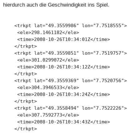
hierdurch auch die Geschwindigkeit ins Spiel.
    <trkpt lat="49.3559986" lon="7.7518555">

     <ele>298.1461182</ele>

     <time>2008-10-26T10:34:01Z</time>

    </trkpt>

    <trkpt lat="49.3559851" lon="7.7519757">

     <ele>301.0299072</ele>

     <time>2008-10-26T10:34:12Z</time>

    </trkpt>

    <trkpt lat="49.3559369" lon="7.7520756">

     <ele>304.3946533</ele>

     <time>2008-10-26T10:34:24Z</time>

    </trkpt>

    <trkpt lat="49.3558494" lon="7.7522226">

     <ele>307.7592773</ele>

     <time>2008-10-26T10:34:43Z</time>

    </trkpt>
