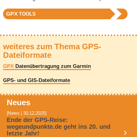
GPX
TOOLS
weiteres zum Thema GPS-
Dateiformate
GPX
Datenübertragung zum Garmin
GPS- und GIS-Dateiformate
Neues
[News | 30.12.2025]
Ende der GPS-Reise:
wegeundpunkte.de geht ins 20. und
letzte Jahr!