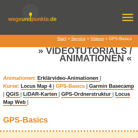
Start
>
Service
>
Videos
> GPS-Basics
VIDEOTUTORIALS /
ANIMATIONEN
Animationen
:
Erklärvideo-Animationen
|
Kurse
:
Locus Map 4
|
GPS-Basics
|
Garmin Basecamp
|
QGIS
|
LiDAR-Karten
|
GPS-Ordnerstruktur
|
Locus
Map Web
|
GPS-Basics