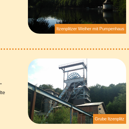
Itzenplitzer Weiher mit Pumpenhaus
"
lte
Grube Itzenplitz