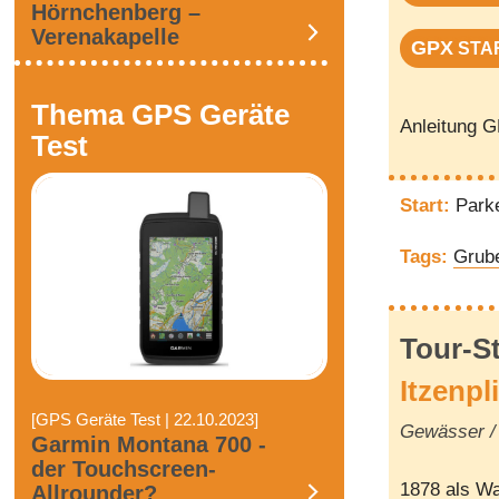
Hörnchenberg –
Verenakapelle
GPX
STA
Thema GPS Geräte
Anleitung 
Test
Start:
Parke
Tags:
Grub
Tour-S
Itzenpl
[GPS Geräte Test | 22.10.2023]
Gewässer / 
Garmin Montana 700 -
der Touchscreen-
1878 als Wa
Allrounder?