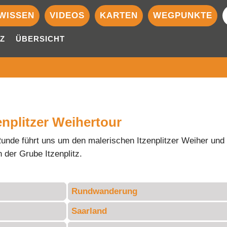
WISSEN
VIDEOS
KARTEN
WEGPUNKTE
Z
ÜBERSICHT
enplitzer Weihertour
Runde führt uns um den malerischen Itzenplitzer Weiher und
n der Grube Itzenplitz.
Rundwanderung
Saarland