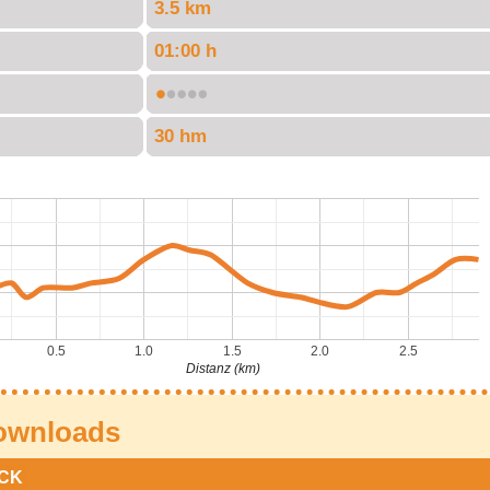
3.5 km
01:00 h
30 hm
0.5
1.0
1.5
2.0
2.5
Distanz (km)
ownloads
CK