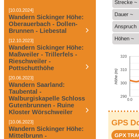
Strecke ~
[10.03.2024]
Dauer ~
Wandern Sickinger Höhe:
Oberauerbach - Dollen-
Anspruch
Brunnen - Liebestal
Höhen ~
[12.10.2023]
Wandern Sickinger Höhe:
Maßweiler - Trillerfels -
320
Rieschweiler -
Pottschutthöhe
310
Höhe (m)
[20.06.2023]
300
Wandern Saarland:
Taubental -
290
Walburgiskapelle Schloss
0.0
Gutenbrunnen - Ruine
Kloster Wörschweiler
GPS D
[10.06.2023]
Wandern Sickinger Höhe:
Mittelbrunn -
GPX
TRA