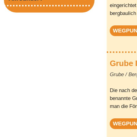
eingerichtet
bergbaulich
WEGPU
Grube I
Grube / Be
Die nach de
benannte Gr
man die För
WEGPU