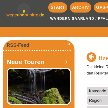
START
ARCHIV
GPS-
WANDERN SAARLAND / PFAL
RSS-Feed
Itz
Neue Touren
Die kleine 
den Relikte
Kategorie
Region