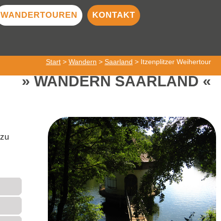
WANDERTOUREN
KONTAKT
Start
>
Wandern
>
Saarland
> Itzenplitzer Weihertour
WANDERN SAARLAND
 zu