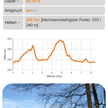
Dauer ~
02:20 h
Anspruch
200 hm
[höchster/niedrigster Punkt: 370 /
Höhen ~
240 m]
350
300
Höhe (m)
250
200
0
1
2
3
4
5
6
7
8
Distanz (km)