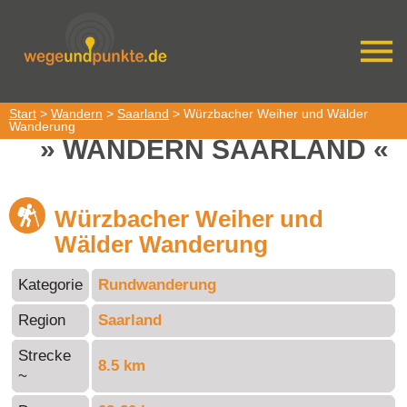
Start
>
Wandern
>
Saarland
> Würzbacher Weiher und Wälder
Wanderung
WANDERN SAARLAND
Würzbacher Weiher und
Wälder Wanderung
Kategorie
Rundwanderung
Region
Saarland
Strecke
8.5 km
~