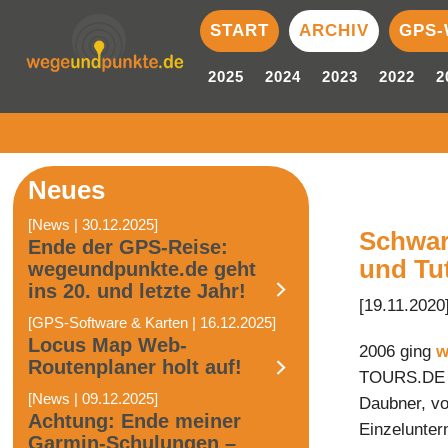
START
ARCHIV
GPS-
2025
2024
2023
2022
2
Neues
[News | 30.12.2025]
Schwar
Ende der GPS-Reise:
und Tut
wegeundpunkte.de geht
ins 20. und letzte Jahr!
[19.11.2020
[GPS-Software & Karten | 16.12.2025]
Locus Map Web-
2006 ging
w
Routenplaner holt auf!
TOURS.DE k
[News | 09.12.2025]
Daubner, vo
Achtung: Ende meiner
Einzelunte
Garmin-Schulungen –