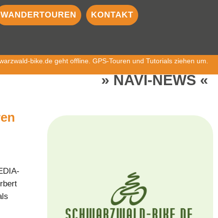
WANDERTOUREN
KONTAKT
arzwald-bike.de geht offline. GPS-Touren und Tutorials ziehen um.
NAVI-NEWS
ren
EDIA-
rbert
als