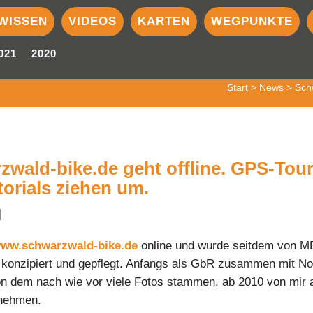
WISSEN
VIDEOS
KARTEN
WEGPUNKTE
021
2020
Start
>
News
> Schw
zwald-bike.de geht offline. GPS-Tou
orials ziehen um.
]
ww.schwarzwald-bike.de
online und wurde seitdem von M
onzipiert und gepflegt. Anfangs als GbR zusammen mit No
n dem nach wie vor viele Fotos stammen, ab 2010 von mir 
rnehmen.