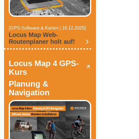
[GPS-Software & Karten | 16.12.2025]
Locus Map Web-
Routenplaner holt auf!
Locus Map 4 GPS-
Kurs
Planung &
Navigation