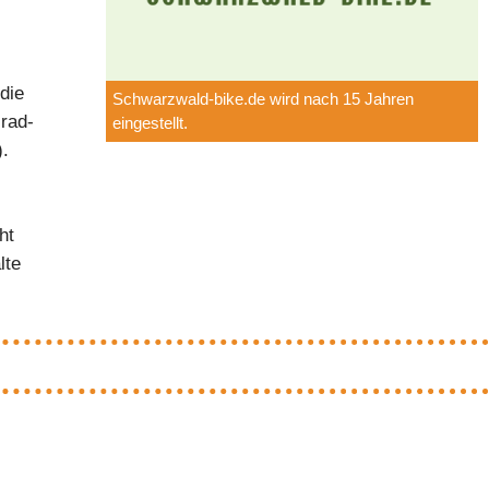
die
Schwarzwald-bike.de wird nach 15 Jahren
rad-
eingestellt.
).
ht
lte