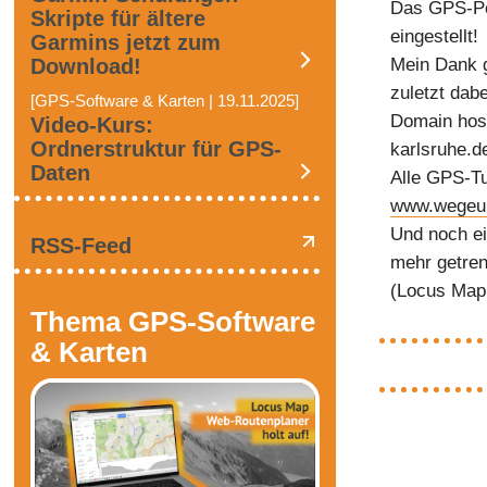
Das GPS-Po
Skripte für ältere
eingestellt!
Garmins jetzt zum
Mein Dank g
Download!
zuletzt dab
[GPS-Software & Karten | 19.11.2025]
Domain host
Video-Kurs:
Ordnerstruktur für GPS-
karlsruhe.d
Daten
Alle GPS-Tut
www.wegeu
Und noch e
RSS-Feed
mehr getren
(Locus Map
Thema GPS-Software
& Karten