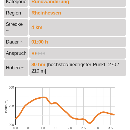
Kategorie
Rundwanderung
Region
Rheinhessen
Strecke
4 km
~
Dauer ~
01:00 h
Anspruch
80 hm
[höchster/niedrigster Punkt: 270 /
Höhen ~
210 m]
300
Höhe (m)
250
200
0.0
0.5
1.0
1.5
2.0
2.5
3.0
3.5