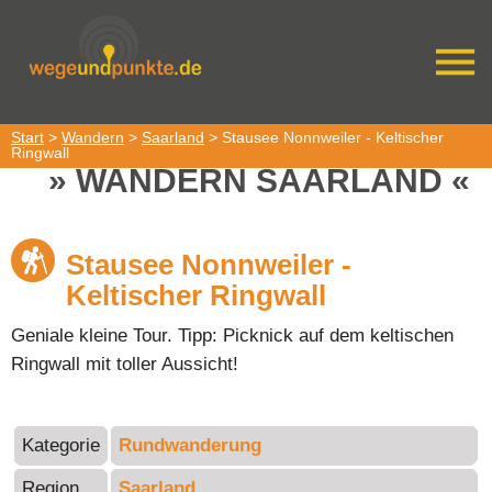
Start
>
Wandern
>
Saarland
> Stausee Nonnweiler - Keltischer
Ringwall
WANDERN SAARLAND
Stausee Nonnweiler -
Keltischer Ringwall
Geniale kleine Tour. Tipp: Picknick auf dem keltischen
Ringwall mit toller Aussicht!
Kategorie
Rundwanderung
Region
Saarland