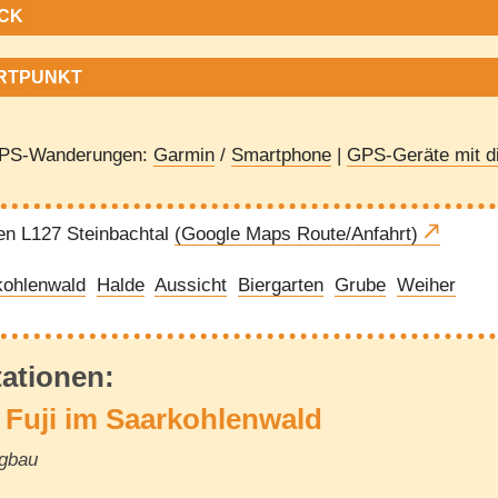
CK
RTPUNKT
GPS-Wanderungen:
Garmin
/
Smartphone
|
GPS-Geräte mit di
n L127 Steinbachtal
(Google Maps Route/Anfahrt)
kohlenwald
Halde
Aussicht
Biergarten
Grube
Weiher
tationen:
 Fuji im Saarkohlenwald
rgbau