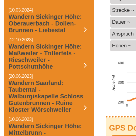
[10.03.2024]
Strecke ~
Wandern Sickinger Höhe:
Dauer ~
Oberauerbach - Dollen-
Brunnen - Liebestal
Anspruch
[12.10.2023]
Höhen ~
Wandern Sickinger Höhe:
Maßweiler - Trillerfels -
Rieschweiler -
400
Pottschutthöhe
[20.06.2023]
Höhe (m)
Wandern Saarland:
300
Taubental -
Walburgiskapelle Schloss
Gutenbrunnen - Ruine
200
0
Kloster Wörschweiler
[10.06.2023]
Wandern Sickinger Höhe:
GPS D
Mittelbrunn -