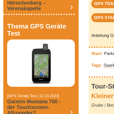
Hörnchenberg –
GPX
TRA
Verenakapelle
GPX
STA
Thema GPS Geräte
Test
Anleitung 
Start:
Parke
Tags:
Saar
Tour-S
Kleiner
[GPS Geräte Test | 22.10.2023]
Garmin Montana 700 -
Grube / Be
der Touchscreen-
Allrounder?