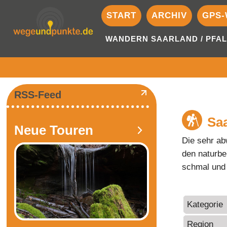
START
ARCHIV
GPS-
WANDERN SAARLAND / PFAL
RSS-Feed
Sa
Neue Touren
Die sehr ab
den naturbe
schmal und 
Kategorie
Region