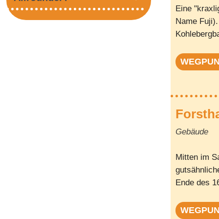
Eine "kraxl
Name Fuji)
Kohlebergba
WEGPU
Forsth
Gebäude
Mitten im S
gutsähnlich
Ende des 16
WEGPU