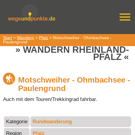
Start
>
Wandern
>
Pfalz
> Motschweiher - Ohmbachsee -
Paulengrund
WANDERN RHEINLAND-
PFALZ
Motschweiher - Ohmbachsee -
Paulengrund
Auch mit dem Touren/Trekkingrad fahrbar.
Kategorie
Rundwanderung
Region
Pfalz