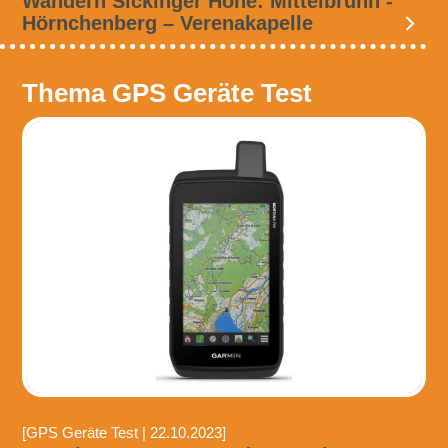
Wandern Sickinger Höhe: Mittelbrunn -
Hörnchenberg – Verenakapelle
Thema GPS Geräte Test
[GPS Geräte Test | 22.10.2023]