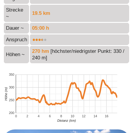
Strecke
19.5 km
~
Dauer ~
05:00 h
Anspruch
270 hm
[höchster/niedrigster Punkt: 330 /
Höhen ~
240 m]
350
300
Höhe (m)
250
200
0
2
4
6
8
10
12
14
16
Distanz (km)