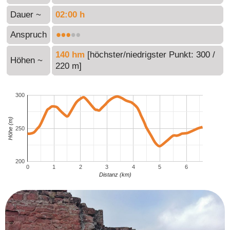
Dauer ~
02:00 h
Anspruch
140 hm
[höchster/niedrigster Punkt: 300 /
Höhen ~
220 m]
300
Höhe (m)
250
200
0
1
2
3
4
5
6
Distanz (km)