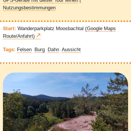
GPS-Geräte mit dieser Tour leihen
|
Nutzungsbestimmungen
Start:
Wanderparkplatz Moosbachtal
(Google Maps
Route/Anfahrt)
Tags:
Felsen
Burg
Dahn
Aussicht