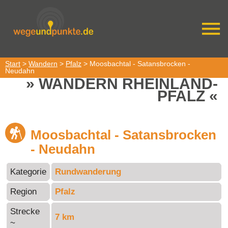
Start
>
Wandern
>
Pfalz
> Moosbachtal - Satansbrocken -
Neudahn
WANDERN RHEINLAND-
PFALZ
Moosbachtal - Satansbrocken
- Neudahn
Kategorie
Rundwanderung
Region
Pfalz
Strecke
7 km
~