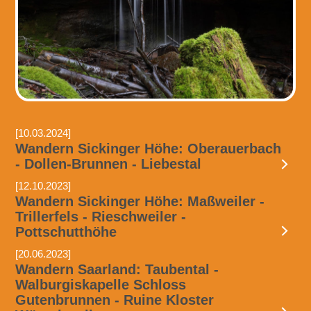
[10.03.2024]
Wandern Sickinger Höhe: Oberauerbach
- Dollen-Brunnen - Liebestal
[12.10.2023]
Wandern Sickinger Höhe: Maßweiler -
Trillerfels - Rieschweiler -
Pottschutthöhe
[20.06.2023]
Wandern Saarland: Taubental -
Walburgiskapelle Schloss
Gutenbrunnen - Ruine Kloster