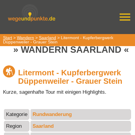
Start
>
Wandern
>
Saarland
> Litermont - Kupferbergwerk
Düppenweiler - Grauer Stein
WANDERN SAARLAND
Litermont - Kupferbergwerk
Düppenweiler - Grauer Stein
Kurze, sagenhafte Tour mit einigen Highlights.
Kategorie
Rundwanderung
Region
Saarland