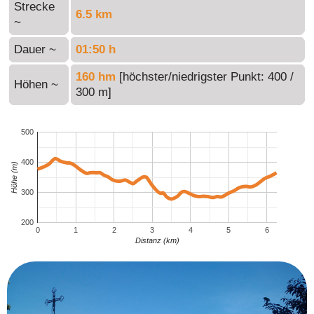
Strecke
6.5 km
~
Dauer ~
01:50 h
160 hm
[höchster/niedrigster Punkt: 400 /
Höhen ~
300 m]
500
400
Höhe (m)
300
200
0
1
2
3
4
5
6
Distanz (km)