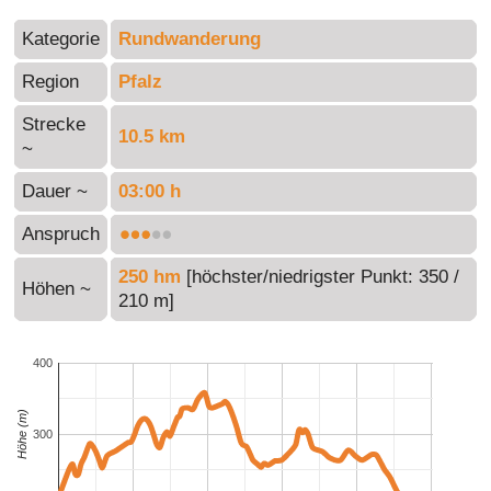
Kategorie
Rundwanderung
Region
Pfalz
Strecke
10.5 km
~
Dauer ~
03:00 h
Anspruch
250 hm
[höchster/niedrigster Punkt: 350 /
Höhen ~
210 m]
400
Höhe (m)
300