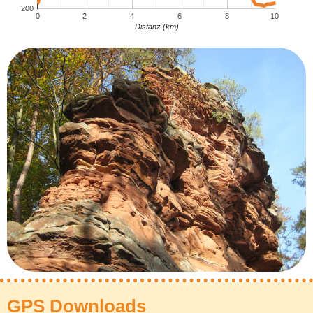
200
0
2
4
6
8
10
Distanz (km)
GPS Downloads