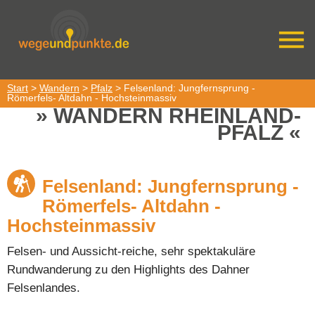
Start
>
Wandern
>
Pfalz
> Felsenland: Jungfernsprung -
Römerfels- Altdahn - Hochsteinmassiv
WANDERN RHEINLAND-
PFALZ
Felsenland: Jungfernsprung -
Römerfels- Altdahn -
Hochsteinmassiv
Felsen- und Aussicht-reiche, sehr spektakuläre
Rundwanderung zu den Highlights des Dahner
Felsenlandes.