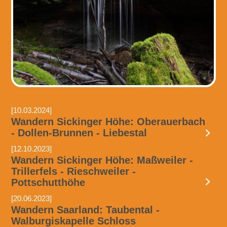
[10.03.2024]
Wandern Sickinger Höhe: Oberauerbach
- Dollen-Brunnen - Liebestal
[12.10.2023]
Wandern Sickinger Höhe: Maßweiler -
Trillerfels - Rieschweiler -
Pottschutthöhe
[20.06.2023]
Wandern Saarland: Taubental -
Walburgiskapelle Schloss