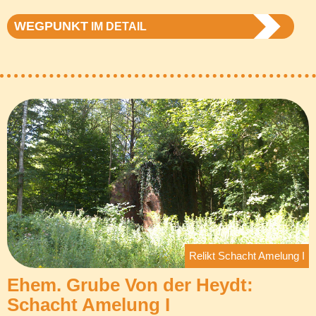
WEGPUNKT
IM DETAIL
Relikt Schacht Amelung I
Ehem. Grube Von der Heydt:
Schacht Amelung I