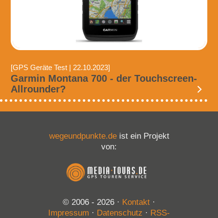
[GPS Geräte Test | 22.10.2023]
Garmin Montana 700 - der Touchscreen-
Allrounder?
wegeundpunkte.de
ist ein Projekt
von:
© 2006 - 2026
·
Kontakt
·
Impressum
·
Datenschutz
·
RSS-