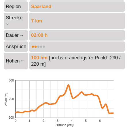
Region
Saarland
Strecke
7 km
~
Dauer ~
02:00 h
Anspruch
100 hm
[höchster/niedrigster Punkt: 290 /
Höhen ~
220 m]
300
Höhe (m)
250
200
0
1
2
3
4
5
6
Distanz (km)