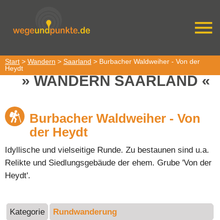
Start
>
Wandern
>
Saarland
> Burbacher Waldweiher - Von der
Heydt
WANDERN SAARLAND
Burbacher Waldweiher - Von
der Heydt
Idyllische und vielseitige Runde. Zu bestaunen sind u.a.
Relikte und Siedlungsgebäude der ehem. Grube 'Von der
Heydt'.
Kategorie
Rundwanderung