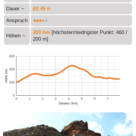
Dauer ~
02:45 h
Anspruch
300 hm
[höchster/niedrigster Punkt: 460 /
Höhen ~
200 m]
600
400
Höhe (m)
200
0
0
1
2
3
4
5
6
7
Distanz (km)