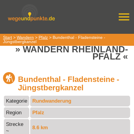
Start
>
Wandern
>
Pfalz
> Bundenthal - Fladensteine -
Jüngstbergkanzel
WANDERN RHEINLAND-
PFALZ
Bundenthal - Fladensteine -
Jüngstbergkanzel
Kategorie
Rundwanderung
Region
Pfalz
Strecke
8.6 km
~