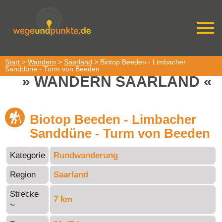
Start
>
Wandern
>
Saarland
> Biotop Beeden - Limbacher
Sanddüne - Turm von Beeden
WANDERN SAARLAND
Biotop Beeden - Limbacher
Sanddüne - Turm von Beeden
Kategorie
Rundwanderung
Region
Saarland
Strecke
7 km
~