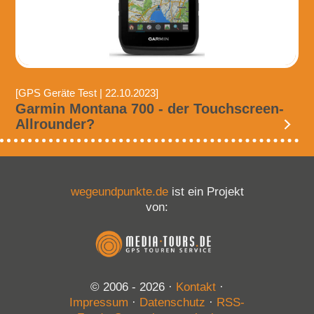
[GPS Geräte Test | 22.10.2023]
Garmin Montana 700 - der Touchscreen-
Allrounder?
wegeundpunkte.de
ist ein Projekt
von:
© 2006 - 2026
·
Kontakt
·
Impressum
·
Datenschutz
·
RSS-