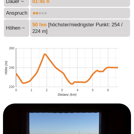
Dauer ~
01:45 h
Anspruch
50 hm
[höchster/niedrigster Punkt: 254 /
Höhen ~
224 m]
260
Höhe (m)
240
220
0
1
2
3
4
5
6
Distanz (km)