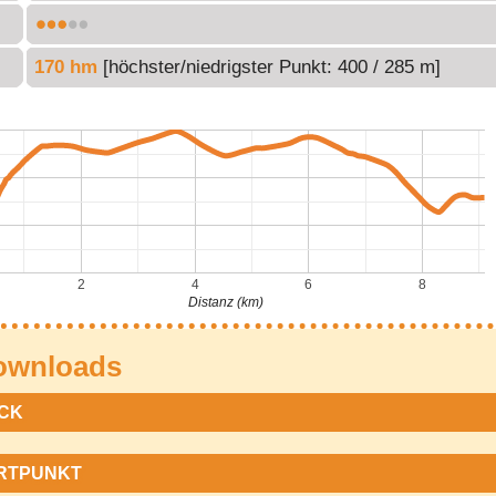
170 hm
[höchster/niedrigster Punkt: 400 / 285 m]
2
4
6
8
Distanz (km)
ownloads
CK
RTPUNKT