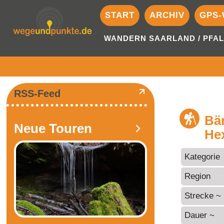
START
ARCHIV
GPS-
WANDERN SAARLAND / PFAL
RSS-Feed
Bä
Neue Touren
Hex
Kategorie
Region
Strecke ~
Dauer ~