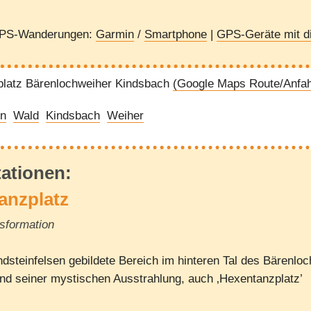
GPS-Wanderungen:
Garmin
/
Smartphone
|
GPS-Geräte mit di
latz Bärenlochweiher Kindsbach
(Google Maps Route/Anfah
en
Wald
Kindsbach
Weiher
tationen:
anzplatz
lsformation
dsteinfelsen gebildete Bereich im hinteren Tal des Bärenlo
und seiner mystischen Ausstrahlung, auch ‚Hexentanzplatz’