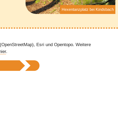
Hexentanzplatz bei Kindsbach
 (OpenStreetMap), Esri und Opentopo. Weitere
hier
.