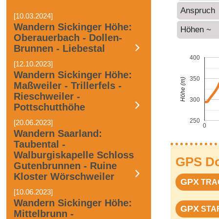
Anspruch
[10.03.2024]
Wandern Sickinger Höhe:
Höhen ~
Oberauerbach - Dollen-
Brunnen - Liebestal
400
[12.10.2023]
Wandern Sickinger Höhe:
350
Höhe (m)
Maßweiler - Trillerfels -
Rieschweiler -
300
Pottschutthöhe
250
[20.06.2023]
0
Wandern Saarland:
Taubental -
Walburgiskapelle Schloss
GPS D
Gutenbrunnen - Ruine
Kloster Wörschweiler
GPX
TRA
[10.06.2023]
Wandern Sickinger Höhe:
GPX
STA
Mittelbrunn -