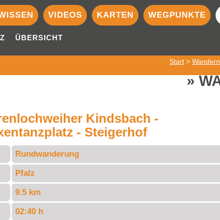
WISSEN
VIDEOS
KARTEN
WEGPUNKTE
Z
ÜBERSICHT
Start
>
Wandern
WA
renlochweiher Kindsbach -
entanzplatz - Steigerhof
Rundwanderung
Pfalz
9.5 km
02:40 h