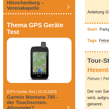
Hörnchenberg –
Verenakapelle
Anleitung 
Thema GPS Geräte
Start:
Parkp
Test
Tags:
Fels
Tour-S
Hexent
Felsen / Fe
Der von San
[GPS Geräte Test | 22.10.2023]
Garmin Montana 700 -
wird, aufgr
der Touchscreen-
genannt.
Allrounder?