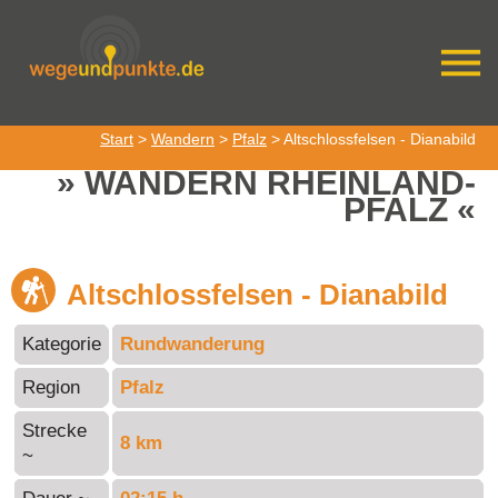
Start
>
Wandern
>
Pfalz
> Altschlossfelsen - Dianabild
WANDERN RHEINLAND-
PFALZ
Altschlossfelsen - Dianabild
Kategorie
Rundwanderung
Region
Pfalz
Strecke
8 km
~