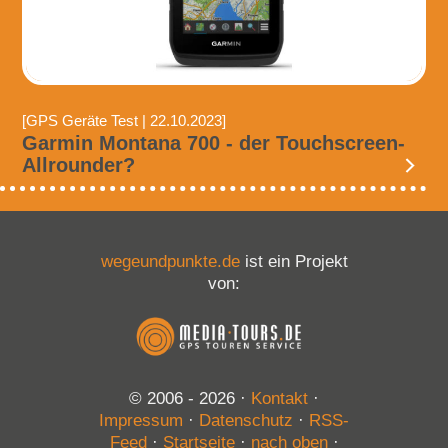
[GPS Geräte Test | 22.10.2023]
Garmin Montana 700 - der Touchscreen-
Allrounder?
wegeundpunkte.de
ist ein Projekt
von:
© 2006 - 2026
·
Kontakt
·
Impressum
·
Datenschutz
·
RSS-
Feed
·
Startseite
·
nach oben
·