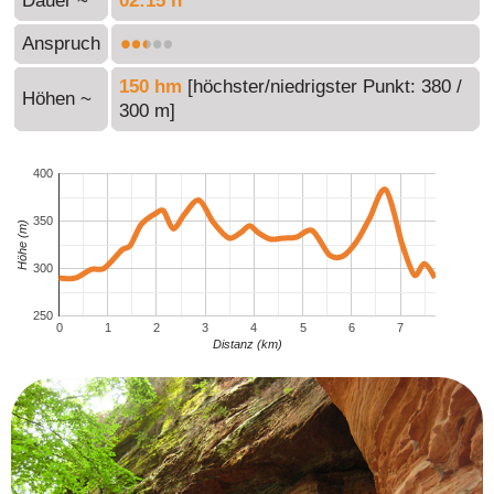
Dauer ~
02:15 h
Anspruch
150 hm
[höchster/niedrigster Punkt: 380 /
Höhen ~
300 m]
400
350
Höhe (m)
300
250
0
1
2
3
4
5
6
7
Distanz (km)