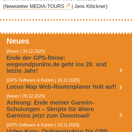
(
Newsletter MEDIA-TOURS
| Jens Klöckner)
Neues
[News | 30.12.2025]
Ende der GPS-Reise:
wegeundpunkte.de geht ins 20. und
letzte Jahr!
[GPS-Software & Karten | 16.12.2025]
Locus Map Web-Routenplaner holt auf!
[News | 09.12.2025]
Achtung: Ende meiner Garmin-
Schulungen – Skripte für ältere
Garmins jetzt zum Download!
[GPS-Software & Karten | 19.11.2025]
Video-Kurs: Ordnerstruktur für GPS-