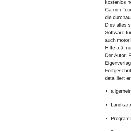
kostenlos h
Garmin Topo
die durcha
Dies alles 
Software fü
auch motori
Hilfe o.ä. 
Der Autor, 
Eigenverlag
Fortgeschrit
detailliert er
allgemei
Landkart
Program