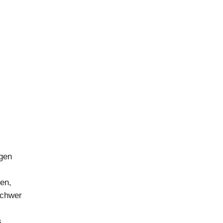
agen
en,
schwer
s