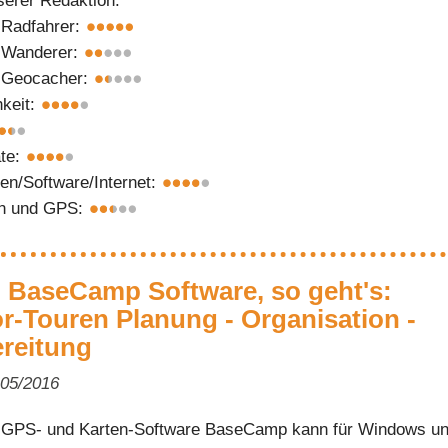
erer Redaktion:
 Radfahrer:
r Wanderer:
r Geocacher:
hkeit:
äte:
ten/Software/Internet:
en und GPS:
 BaseCamp Software, so geht's:
r-Touren Planung - Organisation -
reitung
 05/2016
 GPS- und Karten-Software BaseCamp kann für Windows u