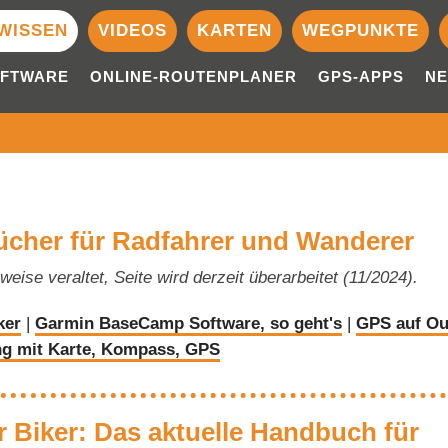
WISSEN
VIDEOS
KARTEN
WEGPUNKTE
OFTWARE
ONLINE-ROUTENPLANER
GPS-APPS
NE
cher für Radfahrer und Wanderer
ilweise veraltet, Seite wird derzeit überarbeitet (11/2024).
ker
|
Garmin BaseCamp Software, so geht's
|
GPS auf Ou
ng mit Karte, Kompass, GPS
r Biker: Das aktuelle Handbuch für