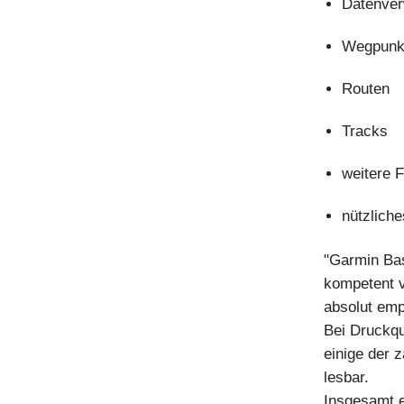
Datenver
Wegpunk
Routen
Tracks
weitere 
nützlich
"Garmin Bas
kompetent v
absolut emp
Bei Druckqu
einige der 
lesbar.
Insgesamt e