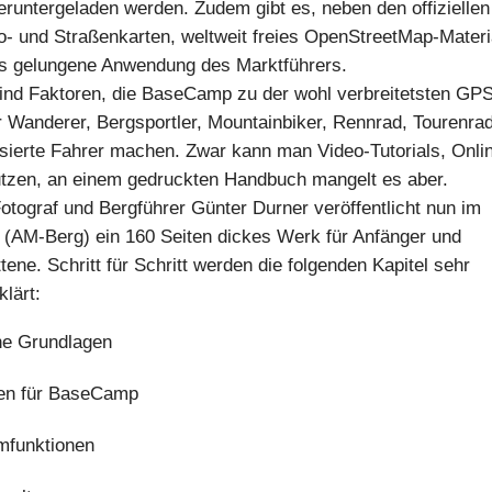
eruntergeladen werden. Zudem gibt es, neben den offiziellen
- und Straßenkarten, weltweit freies OpenStreetMap-Materia
us gelungene Anwendung des Marktführers.
sind Faktoren, die BaseCamp zu der wohl verbreitetsten GP
r Wanderer, Bergsportler, Mountainbiker, Rennrad, Tourenra
sierte Fahrer machen. Zwar kann man Video-Tutorials, Onli
nutzen, an einem gedruckten Handbuch mangelt es aber.
Fotograf und Bergführer Günter Durner veröffentlicht nun im
 (AM-Berg) ein 160 Seiten dickes Werk für Anfänger und
tene. Schritt für Schritt werden die folgenden Kapitel sehr
klärt:
ne Grundlagen
en für BaseCamp
mfunktionen