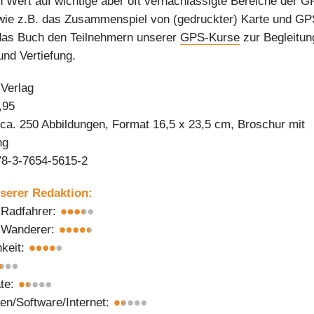
 Wert auf wichtige aber oft vernachlässigte Bereiche der G
wie z.B. das Zusammenspiel von (gedruckter) Karte und GP
das Buch den Teilnehmern unserer
GPS-Kurse
zur Begleitun
nd Vertiefung.
Verlag
,95
 ca. 250 Abbildungen, Format 16,5 x 23,5 cm, Broschur mit
ng
78-3-7654-5615-2
erer Redaktion:
 Radfahrer:
r Wanderer:
hkeit:
äte:
ten/Software/Internet: