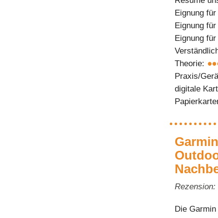
Résumé uns
Eignung für
Eignung fü
Eignung fü
Verständlic
Theorie:
Praxis/Ger
digitale Kar
Papierkart
Garmin
Outdoo
Nachbe
Rezension:
Die Garmin