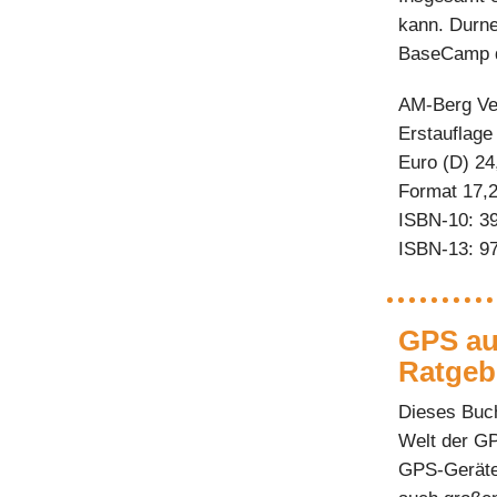
kann. Durne
BaseCamp d
AM-Berg Ver
Erstauflage 
Euro (D) 24
Format 17,2
ISBN-10: 3
ISBN-13: 9
GPS au
Ratgeb
Dieses Buch
Welt der GP
GPS-Geräte 