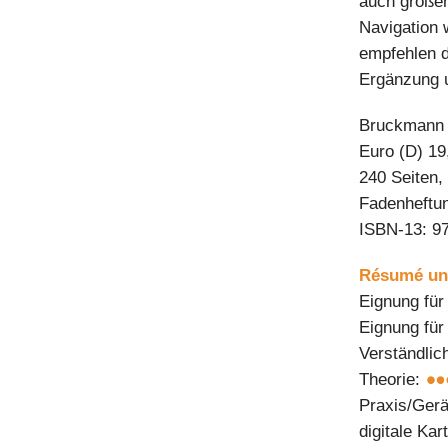
auch großen
Navigation 
empfehlen 
Ergänzung u
Bruckmann 
Euro (D) 19
240 Seiten,
Fadenheftu
ISBN-13: 9
Résumé uns
Eignung für
Eignung fü
Verständlic
Theorie:
Praxis/Ger
digitale Kar