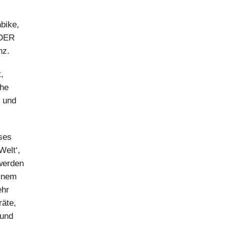
bike,
 DER
nz.
,
che
d und
nses
Welt‘,
werden
einem
ehr
räte,
 und