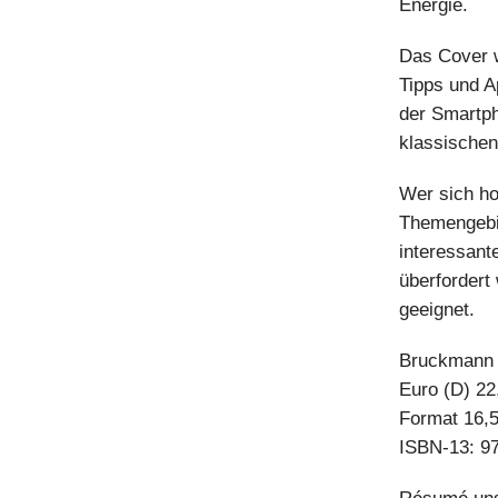
Energie.
Das Cover w
Tipps und A
der Smartph
klassischen
Wer sich ho
Themengebie
interessante
überfordert 
geeignet.
Bruckmann V
Euro (D) 22
Format 16,5
ISBN-13: 9