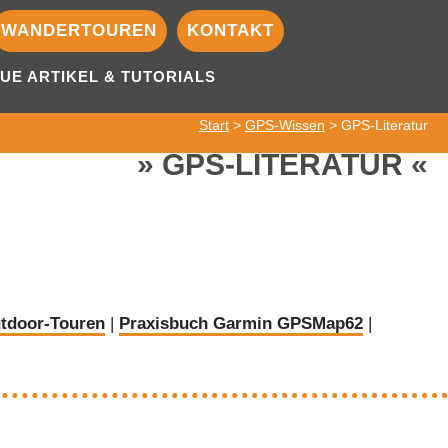
WANDERTOUREN
KONTAKT
UE ARTIKEL & TUTORIALS
Start
>
GPS-Wissen
> GPS-Literatur
GPS-LITERATUR
tdoor-Touren
|
Praxisbuch Garmin GPSMap62
|