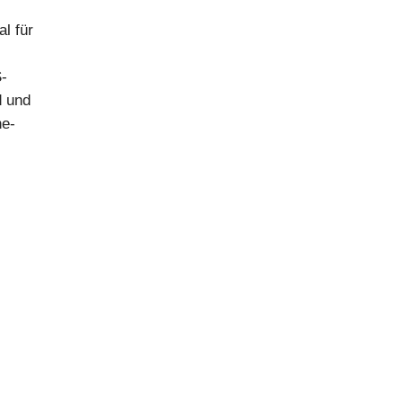
l für
S-
d und
ne-