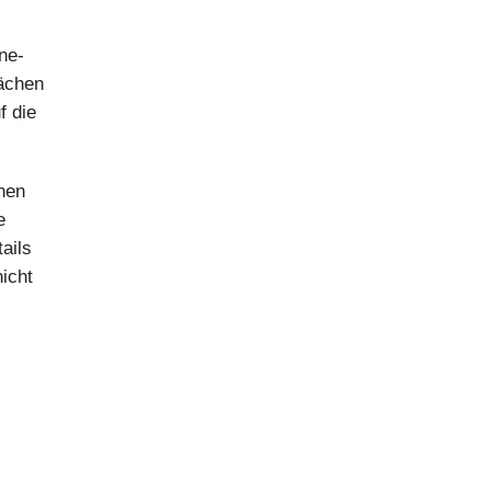
ne-
wächen
f die
hen
e
tails
nicht