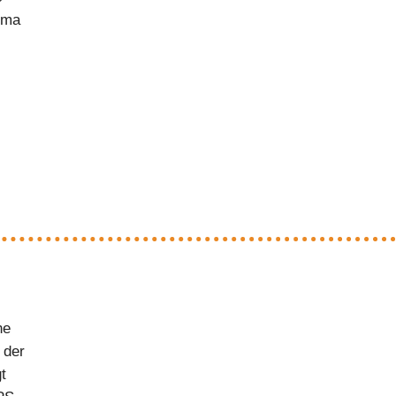
hema
he
 der
t