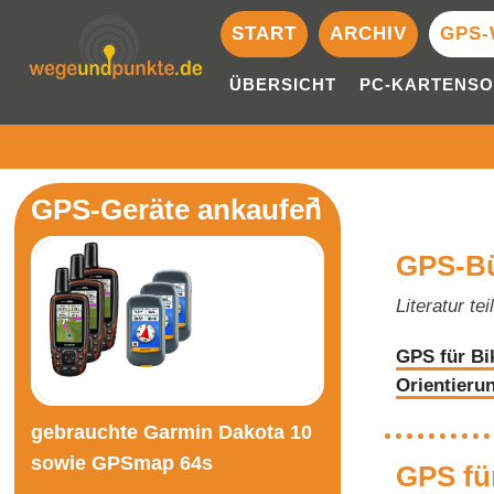
START
ARCHIV
GPS-
ÜBERSICHT
PC-KARTENS
GPS-Geräte ankaufen
GPS-Bü
Literatur te
GPS für Bi
Orientieru
gebrauchte Garmin Dakota 10
sowie GPSmap 64s
GPS fü