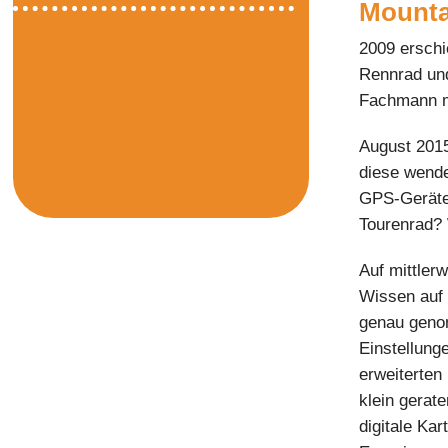
Mounta
2009 erschi
Rennrad und
Fachmann mi
August 2015
diese wende
GPS-Geräte 
Tourenrad? 
Auf mittler
Wissen auf 
genau geno
Einstellung
erweiterten
klein gerat
digitale Ka