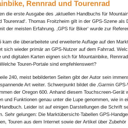
inbike, Rennrad und Tourenrad
en die erste Ausgabe des ‚aktuellen Handbuchs für Mountain
 Tourenrad‘. Thomas Froitzheim gilt in der GPS-Szene als
t der meisten Erfahrung. ‚GPS für Biker‘ wurde zur Refere
 kam die überarbeitete und erweiterte Auflage auf den Markt
t sich wieder primär an GPS-Nutzer auf dem Fahrrad. Wel
und digitalen Karten eignen sich für Mountainbike, Rennra
Welche Touren-Portale sind empfehlenswert?
weile 240, meist bebilderten Seiten gibt der Autor sein imme
spannende Art weiter. Schwerpunkt bildet die ‚Garmin GPS-
mmen der Oregon 600. Anhand diesem Touchscreen-Gerät 
en und Funktionen genau unter die Lupe genommen, wie in 
 Handbuch. Leider ist auf einigen Darstellungen die Schrift s
en. Sehr gelungen: Die Marktübersicht-Tabellen GPS-Handge
rten, Touren aus dem Internet sowie der Artikel über Zubehör