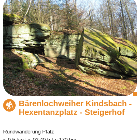
Bärenlochweiher Kindsbach -
Hexentanzplatz - Steigerhof
Rundwanderung Pfalz
~ 9.5 km | ~ 02:40 h | ~ 170 hm