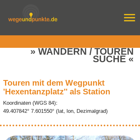
WANDERN / TOUREN
SUCHE
Touren mit dem Wegpunkt
'Hexentanzplatz'' als Station
Koordinaten (WGS 84):
49.407842° 7.601550° (lat, lon, Dezimalgrad)