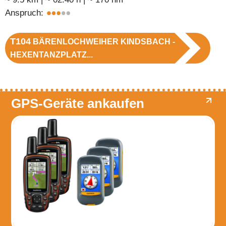
Anspruch:
T104
BÄRENLOCHWEIHER KINDSBACH -
HEXENTANZPLATZ...
GPS-Geräte ankaufen