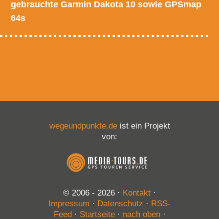
gebrauchte Garmin Dakota 10 sowie GPSmap
64s
wegeundpunkte.de
ist ein Projekt
von:
© 2006 - 2026
·
Kontakt
·
Impressum
·
Datenschutz
·
RSS-
Feed
·
Startseite
·
nach oben
·