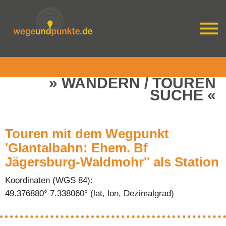
WANDERN / TOUREN
SUCHE
Touren mit dem Wegpunkt
'Glantalbahn: Ehem. Bf
Jägersburg-Waldmohr'' als Station
Koordinaten (WGS 84):
49.376880° 7.338060° (lat, lon, Dezimalgrad)