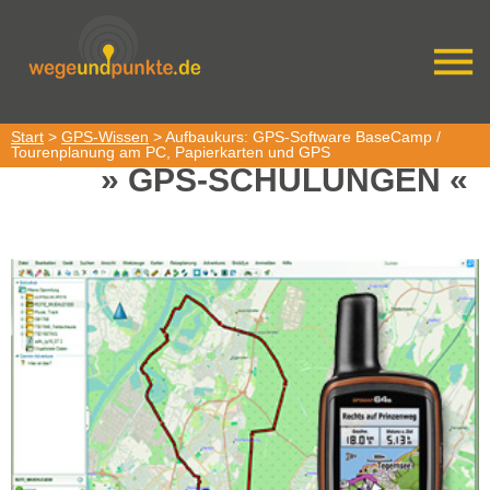
Start
>
GPS-Wissen
> Aufbaukurs: GPS-Software BaseCamp /
Tourenplanung am PC, Papierkarten und GPS
GPS-SCHULUNGEN