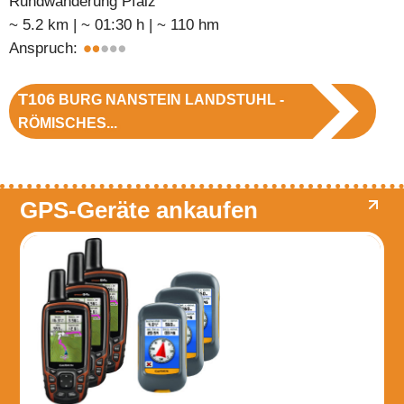
Rundwanderung Pfalz
~ 5.2 km | ~ 01:30 h | ~ 110 hm
Anspruch:
T106
BURG NANSTEIN LANDSTUHL -
RÖMISCHES...
GPS-Geräte ankaufen