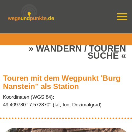
WANDERN / TOUREN
SUCHE
Touren mit dem Wegpunkt 'Burg
Nanstein'' als Station
Koordinaten (WGS 84):
49.409780° 7.572870° (lat, lon, Dezimalgrad)