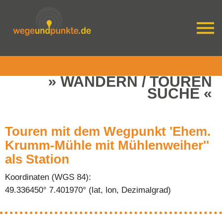
WANDERN / TOUREN
SUCHE
Touren mit dem Wegpunkt 'Ehem.
Krumm-Mühle mit Mühlenweiher''
als Station
Koordinaten (WGS 84):
49.336450° 7.401970° (lat, lon, Dezimalgrad)