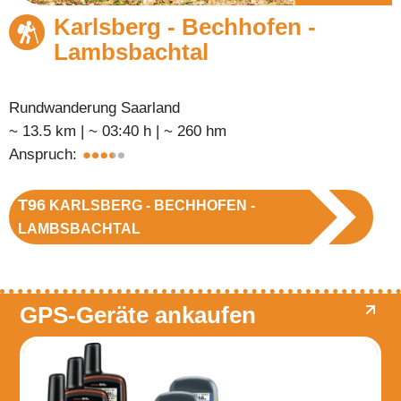
Karlsberg - Bechhofen -
Lambsbachtal
Rundwanderung Saarland
~ 13.5 km | ~ 03:40 h | ~ 260 hm
Anspruch:
T96
KARLSBERG - BECHHOFEN -
LAMBSBACHTAL
GPS-Geräte ankaufen