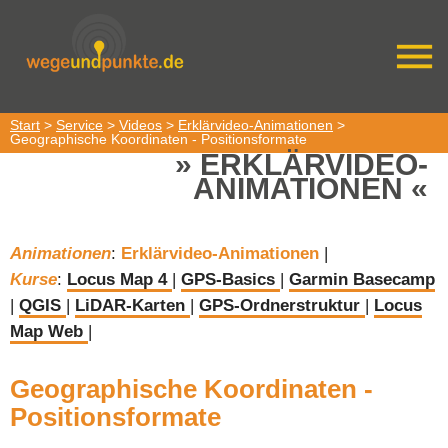
Start
>
Service
>
Videos
>
Erklärvideo-Animationen
>
Geographische Koordinaten - Positionsformate
ERKLÄRVIDEO-
ANIMATIONEN
Animationen
:
Erklärvideo-Animationen
|
Kurse
:
Locus Map 4
|
GPS-Basics
|
Garmin Basecamp
|
QGIS
|
LiDAR-Karten
|
GPS-Ordnerstruktur
|
Locus
Map Web
|
Geographische Koordinaten -
Positionsformate