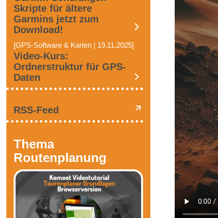
Skripte für ältere
Garmins jetzt zum
Download!
[GPS-Software & Karten | 19.11.2025]
Video-Kurs:
Ordnerstruktur für GPS-
Daten
RSS-Feed
Thema
Routenplanung