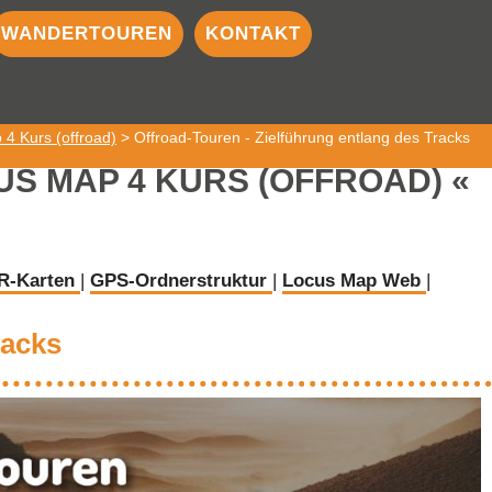
WANDERTOUREN
KONTAKT
4 Kurs (offroad)
> Offroad-Touren - Zielführung entlang des Tracks
US MAP 4 KURS (OFFROAD)
R-Karten
|
GPS-Ordnerstruktur
|
Locus Map Web
|
racks