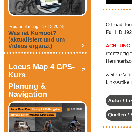
Offroad-Tou
[Routenplanung | 17.12.2024]
Full HD 192
Was ist Komoot?
(aktualisiert und um
Videos ergänzt)
ACHTUNG
rechtzeitig
Herunterlad
Locus Map 4 GPS-
Kurs
weitere Vid
Link/Artikel
Planung &
Navigation
Autor / L
Quellen /