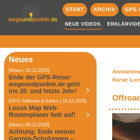
START
ARCHIV
GPS-
NEUE VIDEOS
ERKLÄRVID
Neues
[News | 30.12.2025]
Animation
Ende der GPS-Reise:
Kurse
:
Loc
wegeundpunkte.de geht
ins 20. und letzte Jahr!
Offroad
[GPS-Software & Karten | 16.12.2025]
Locus Map Web-
Routenplaner holt auf!
[News | 09.12.2025]
Achtung: Ende meiner
Garmin-Schulungen –