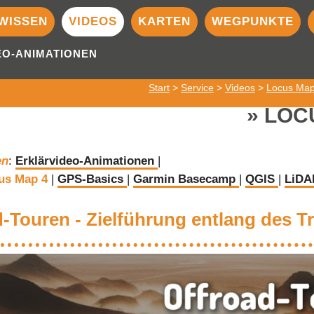
WISSEN
VIDEOS
KARTEN
WEGPUNKTE
EO-ANIMATIONEN
Start
>
Service
>
Videos
>
Locus Map 
LOC
en
:
Erklärvideo-Animationen
|
us Map 4
|
GPS-Basics
|
Garmin Basecamp
|
QGIS
|
LiDA
-Touren - Zielführung entlang des T