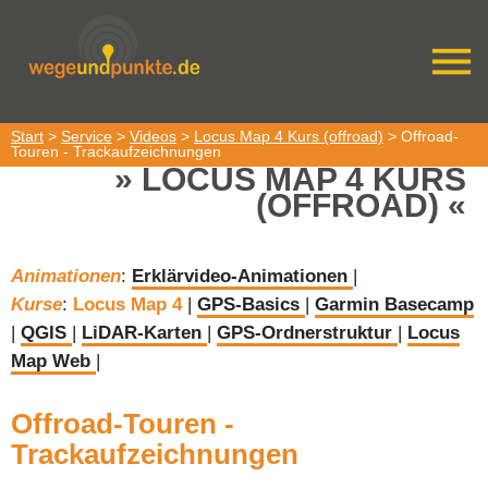
Start
>
Service
>
Videos
>
Locus Map 4 Kurs (offroad)
> Offroad-
Touren - Trackaufzeichnungen
LOCUS MAP 4 KURS
(OFFROAD)
Animationen
:
Erklärvideo-Animationen
|
Kurse
:
Locus Map 4
|
GPS-Basics
|
Garmin Basecamp
|
QGIS
|
LiDAR-Karten
|
GPS-Ordnerstruktur
|
Locus
Map Web
|
Offroad-Touren -
Trackaufzeichnungen