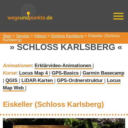
Start
>
Service
>
Videos
>
Schloss Karlsberg
> Eiskeller (Schloss
Karlsberg)
SCHLOSS KARLSBERG
Animationen
:
Erklärvideo-Animationen
|
Kurse
:
Locus Map 4
|
GPS-Basics
|
Garmin Basecamp
|
QGIS
|
LiDAR-Karten
|
GPS-Ordnerstruktur
|
Locus
Map Web
|
Eiskeller (Schloss Karlsberg)