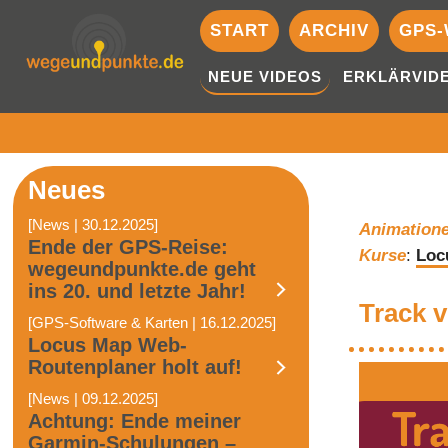
START
ARCHIV
GPS-
NEUE VIDEOS
ERKLÄRVID
Neues
[News | 30.12.2025]
Animation
Ende der GPS-Reise:
Kurse
:
Loc
wegeundpunkte.de geht
ins 20. und letzte Jahr!
Track v
[GPS-Software & Karten | 16.12.2025]
Locus Map Web-
Routenplaner holt auf!
[News | 09.12.2025]
Achtung: Ende meiner
Garmin-Schulungen –