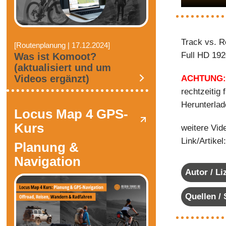
Track vs. R
[Routenplanung | 17.12.2024]
Full HD 192
Was ist Komoot?
(aktualisiert und um
Videos ergänzt)
ACHTUNG
rechtzeitig
Herunterlad
Locus Map 4 GPS-
Kurs
weitere Vid
Link/Artikel
Planung &
Navigation
Autor / L
Quellen /