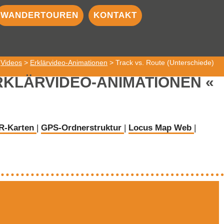
WANDERTOUREN
KONTAKT
>
Videos
>
Erklärvideo-Animationen
> Track vs. Route (Unterschiede)
RKLÄRVIDEO-ANIMATIONEN
R-Karten
|
GPS-Ordnerstruktur
|
Locus Map Web
|