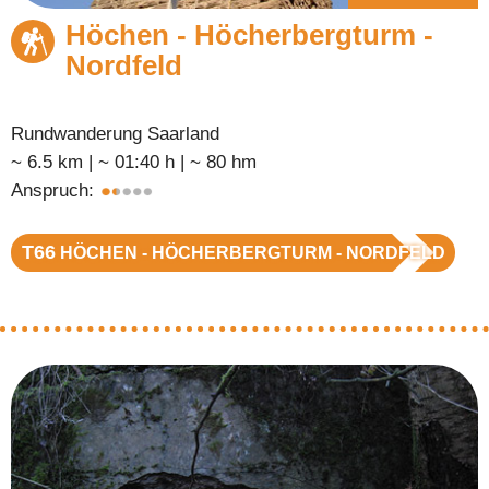
Höchen - Höcherbergturm -
Nordfeld
Rundwanderung Saarland
~ 6.5 km | ~ 01:40 h | ~ 80 hm
Anspruch:
T66
HÖCHEN - HÖCHERBERGTURM - NORDFELD