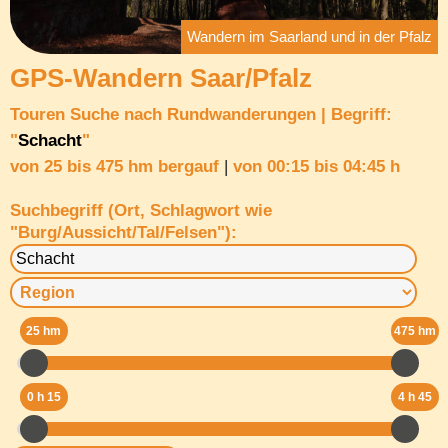
Wandern im Saarland und in der Pfalz
GPS-Wandern Saar/Pfalz
Touren Suche nach
Rundwanderungen
|
Begriff:
"
Schacht
"
von 25 bis 475 hm bergauf
|
von
00:15 bis 04:45 h
Suchbegriff (Ort, Schlagwort wie
"Burg/Aussicht/Tal/Felsen"):
25 hm
475 hm
0 h 15
4 h 45