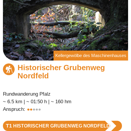
Kellergewölbe des Maschinenhauses
Historischer Grubenweg
Nordfeld
Rundwanderung Pfalz
~ 6.5 km | ~ 01:50 h | ~ 160 hm
Anspruch:
T1
HISTORISCHER GRUBENWEG NORDFELD