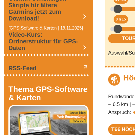
Skripte für ältere
Garmins jetzt zum
Download!
0 h 15
[GPS-Software & Karten | 19.11.2025]
Video-Kurs:
Ordnerstruktur für GPS-
Daten
Auswahl/Su
RSS-Feed
Hö
Thema GPS-Software
& Karten
Rundwander
~ 6.5 km | 
Anspruch:
T66
HÖCH