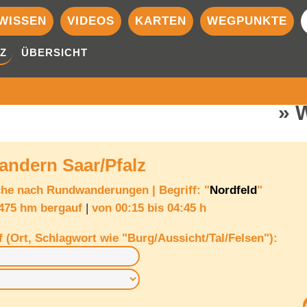
WISSEN
VIDEOS
KARTEN
WEGPUNKTE
Z
ÜBERSICHT
ndern Saar/Pfalz
che nach
Rundwanderungen
|
Begriff: "
Nordfeld
"
 475 hm bergauf
|
von
00:15 bis 04:45 h
f (Ort, Schlagwort wie "Burg/Aussicht/Tal/Felsen"):