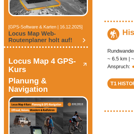
[GPS-Software & Karten | 16.12.2025]
Hi
Locus Map Web-
Routenplaner holt auf!
Rundwander
~ 6.5 km | 
Locus Map 4 GPS-
Anspruch:
Kurs
Planung &
T1
HISTO
Navigation