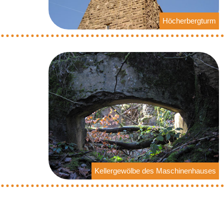
Höcherbergturm
Kellergewölbe des Maschinenhauses