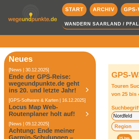
START
ARCHIV
GPS-
WANDERN SAARLAND / PFAL
Neues
[News | 30.12.2025]
GPS-Wa
Ende der GPS-Reise:
wegeundpunkte.de geht
Touren Su
ins 20. und letzte Jahr!
von 25 bis
[GPS-Software & Karten | 16.12.2025]
Locus Map Web-
Suchbegrif
Routenplaner holt auf!
[News | 09.12.2025]
Achtung: Ende meiner
Garmin-Schulungen –
25 hm