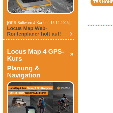
T55
HOHE
[GPS-Software & Karten | 16.12.2025]
Locus Map Web-
Routenplaner holt auf!
Locus Map 4 GPS-
Kurs
Planung &
Navigation