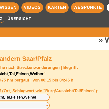
WISSEN
VIDEOS
KARTEN
WEGPUNKTE
Z
ÜBERSICHT
ndern Saar/Pfalz
che nach
Streckenwanderungen
|
Begriff:
icht,Tal,Felsen,Weiher
"
 475 hm bergauf
|
von
00:15 bis 04:45 h
f (Ort, Schlagwort wie "Burg/Aussicht/Tal/Felsen"):