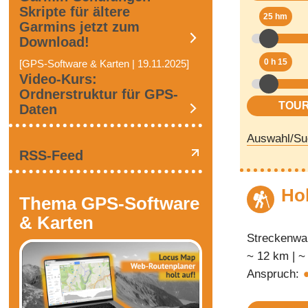
Skripte für ältere
25 hm
Garmins jetzt zum
Download!
0 h 15
[GPS-Software & Karten | 19.11.2025]
Video-Kurs:
Ordnerstruktur für GPS-
Daten
Auswahl/Su
RSS-Feed
Ho
Thema GPS-Software
& Karten
Streckenwa
~ 12 km | ~
Anspruch: