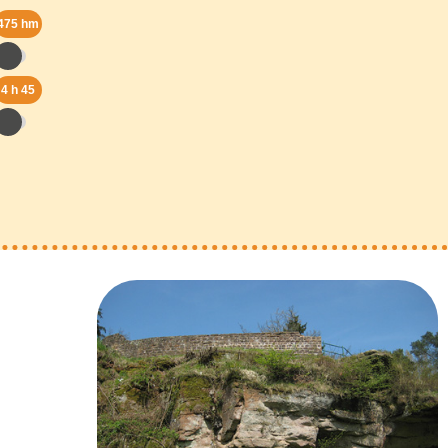
475 hm
4 h 45