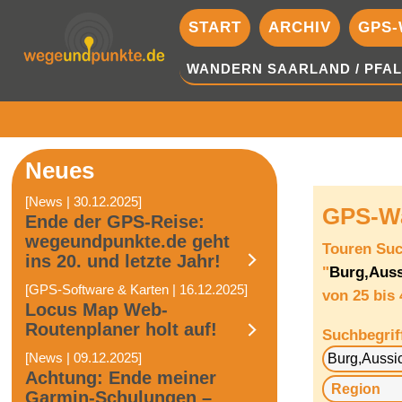
START
ARCHIV
GPS-
WANDERN SAARLAND / PFAL
Neues
[News | 30.12.2025]
GPS-Wa
Ende der GPS-Reise:
wegeundpunkte.de geht
Touren Su
ins 20. und letzte Jahr!
"
Burg,Auss
[GPS-Software & Karten | 16.12.2025]
von 25 bis
Locus Map Web-
Routenplaner holt auf!
Suchbegrif
[News | 09.12.2025]
Achtung: Ende meiner
Garmin-Schulungen –